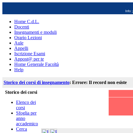
Info:
Home C.d.L.
Docenti
Insegnamenti e moduli
Orario Lezioni
Aule
Appelli
Iscrizione Esami
Appost@ per te
Home Generale Facoltà
Help
Storico dei corsi di insegnamento
: Errore: Il record non esiste
Storico dei corsi
Elenco dei
corsi
Sfoglia per
anno
accademico
Cerca