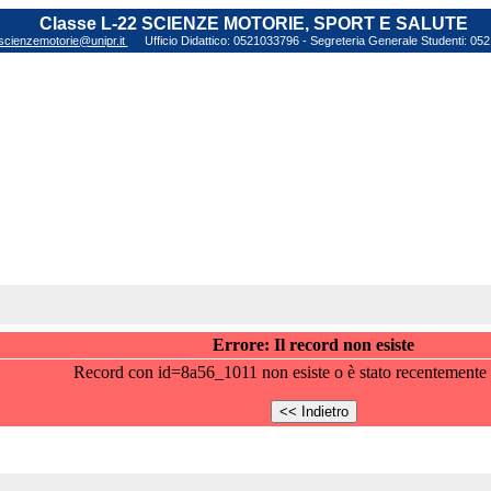
Classe L-22 SCIENZE MOTORIE, SPORT E SALUTE
scienzemotorie@unipr.it
Ufficio Didattico: 0521033796 - Segreteria Generale Studenti: 0
Errore: Il record non esiste
Record con id=8a56_1011 non esiste o è stato recentemente 