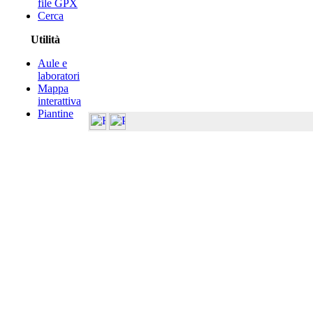
file GPX
Cerca
Utilità
Aule e
laboratori
Mappa
interattiva
Piantine