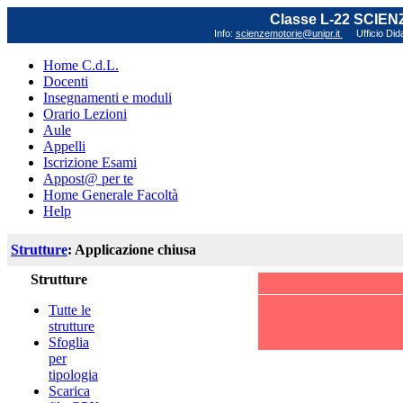
Classe L-22 SCIE
Info:
scienzemotorie@unipr.it
Ufficio Did
Home C.d.L.
Docenti
Insegnamenti e moduli
Orario Lezioni
Aule
Appelli
Iscrizione Esami
Appost@ per te
Home Generale Facoltà
Help
Strutture
: Applicazione chiusa
Strutture
Tutte le
strutture
Sfoglia
per
tipologia
Scarica