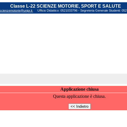
Classe L-22 SCIENZE MOTORIE, SPORT E SALUTE
scienzemotorie@unipr.it
Ufficio Didattico: 0521033796 - Segreteria Generale Studenti: 0
Applicazione chiusa
Questa applicazione è chiusa.