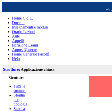
Info:
Home C.d.L.
Docenti
Insegnamenti e moduli
Orario Lezioni
Aule
Appelli
Iscrizione Esami
Appost@ per te
Home Generale Facoltà
Help
Strutture
: Applicazione chiusa
Strutture
Tutte le
strutture
Sfoglia
per
tipologia
Scarica