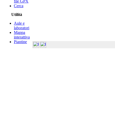
file GPX
Cerca
Utilità
Aule e
laboratori
Mappa
interattiva
Piantine