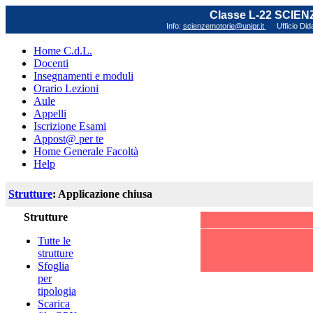
Classe L-22 SCIE
Info:
scienzemotorie@unipr.it
Ufficio Did
Home C.d.L.
Docenti
Insegnamenti e moduli
Orario Lezioni
Aule
Appelli
Iscrizione Esami
Appost@ per te
Home Generale Facoltà
Help
Strutture
: Applicazione chiusa
Strutture
Tutte le
strutture
Sfoglia
per
tipologia
Scarica