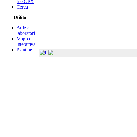
file GPX
Cerca
Utilità
Aule e
laboratori
Mappa
interattiva
Piantine