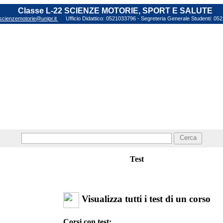
Classe L-22 SCIENZE MOTORIE, SPORT E SALUTE
scienzemotorie@unipr.it
Ufficio Didattico: 0521033796 - Segreteria Generale Studenti: 0
Cerca
Test
Visualizza tutti i test di un corso
Corsi con test: