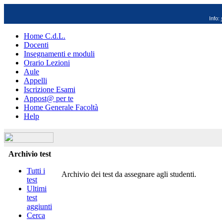
Info:
Home C.d.L.
Docenti
Insegnamenti e moduli
Orario Lezioni
Aule
Appelli
Iscrizione Esami
Appost@ per te
Home Generale Facoltà
Help
Archivio test
Tutti i
Archivio dei test da assegnare agli studenti.
test
Ultimi
test
aggiunti
Cerca