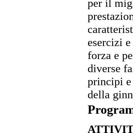
per il mi
prestazion
caratteris
esercizi e
forza e pe
diverse fa
principi e
della ginn
Progra
ATTIVI