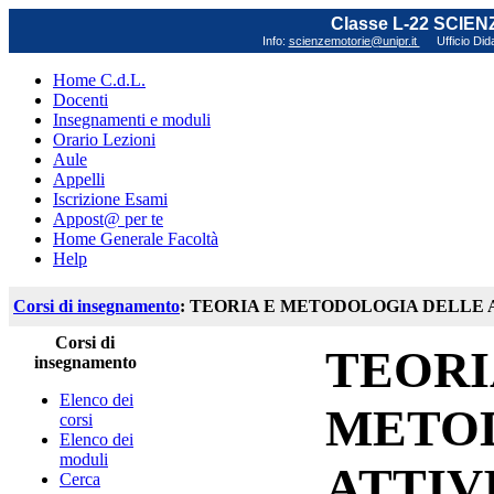
Classe L-22 SCIE
Info:
scienzemotorie@unipr.it
Ufficio Did
Home C.d.L.
Docenti
Insegnamenti e moduli
Orario Lezioni
Aule
Appelli
Iscrizione Esami
Appost@ per te
Home Generale Facoltà
Help
Corsi di insegnamento
: TEORIA E METODOLOGIA DELLE AT
Corsi di
TEORI
insegnamento
Elenco dei
METO
corsi
Elenco dei
moduli
ATTIV
Cerca