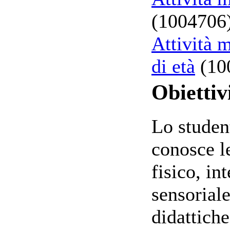
(1004706
Attività m
di età
(10
Obiettiv
Lo student
conosce le
fisico, in
sensoriale
didattiche