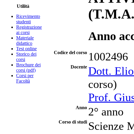
Utilità
(T.M.A.
Ricevimento
studenti
Registrazione
Anno ac
ai corsi
Materiale
didattico
Test online
Codice del corso
1002496
Storico dei
corsi
Brochure dei
Docente
Dott. Elio
corsi (pdf)
Corsi per
corso)
Facoltà
Prof. Giu
Anno
2° anno
Corso di studi
Scienze M