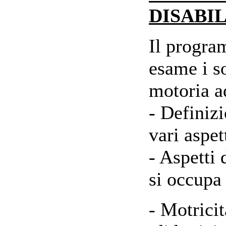
DISABIL
Il progra
esame i so
motoria a
- Definizi
vari aspet
- Aspetti 
si occupa 
- Motricit