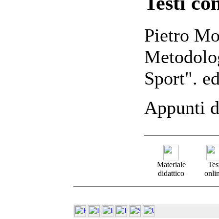
Testi con
Pietro Mo
Metodolog
Sport". e
Appunti da
Materiale
Tes
didattico
onli