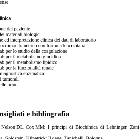
ense.
linica
one del paziente
ei materiali biologici
e ed interpretazione clinica dei dati di laboratorio
ocromocitometrico con formula leucocitaria
lab per lo studio della coagulazione
lab per il metabolismo glucidico
lab per il metabolismo lipidico
ab per la funzionalità renale
diagnostica enzimatica
i tumorali
lle urine
nsigliati e bibliografia
Nelson DL, Cox MM: I principi di Biochimica di Lehninger, Zanic
, Goldstein, Kilpatrick: Il gene. Zanichelli, Bologna.