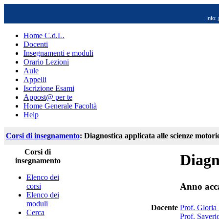
Info:
Home C.d.L.
Docenti
Insegnamenti e moduli
Orario Lezioni
Aule
Appelli
Iscrizione Esami
Appost@ per te
Home Generale Facoltà
Help
Corsi di insegnamento
: Diagnostica applicata alle scienze motori
Corsi di
Diagn
insegnamento
Elenco dei
Anno acc
corsi
Elenco dei
moduli
Docente
Prof. Gloria 
Cerca
Prof. Saveri