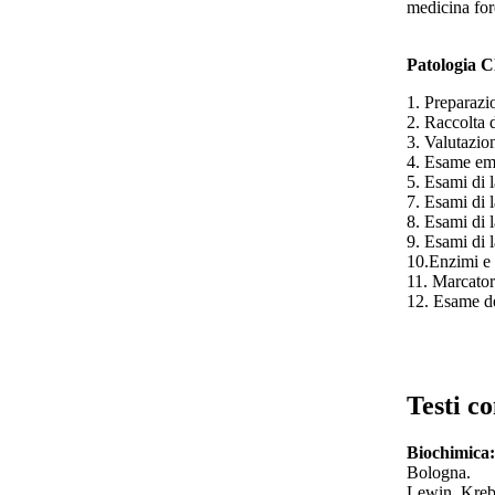
medicina for
Pa
tologia C
1. Preparazi
2. Raccolta d
3. Valutazion
4. Esame em
5. Esami di 
7. Esami di 
8. Esami di 
9. Esami di l
10.Enzimi e 
11. Marcator
12. Esame de
Testi co
Biochimica:
Bologna.
Lewin, Krebs