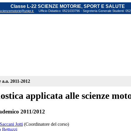
Classe L-22 SCIENZE MOTORIE, SPORT E SALUTE
scienzemotorie@unipr.it
Ufficio Didattico: 0521033796 - Segreteria Generale Studenti: 0
e a.a. 2011-2012
ostica applicata alle scienze moto
ademico 2011/2012
Saccani Jotti
(Coordinatore del corso)
o Bettuzzi