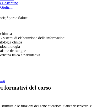
o Costantino
 Giuliani
rie,Sport e Salute
ochimica
 sistemi di elaborazione delle informazioni
ologia clinica
docrinologia
lattie del sangue
icina fisica e riabilitativa
enti
vi formativi del corso
 struttura e le funzioni del gene eucariote. Saper descrivere e