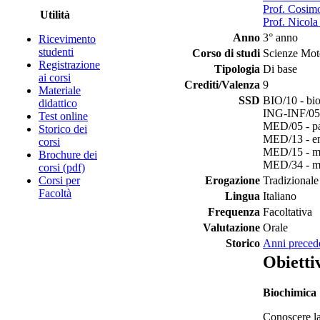
Prof. Cosim
Utilità
Prof. Nicola
Anno
3° anno
Ricevimento
studenti
Corso di studi
Scienze Moto
Registrazione
Tipologia
Di base
ai corsi
Crediti/Valenza
9
Materiale
SSD
BIO/10 - bi
didattico
ING-INF/05 -
Test online
MED/05 - pat
Storico dei
MED/13 - en
corsi
MED/15 - ma
Brochure dei
MED/34 - med
corsi (pdf)
Corsi per
Erogazione
Tradizionale
Facoltà
Lingua
Italiano
Frequenza
Facoltativa
Valutazione
Orale
Storico
Anni preced
Obietti
Biochimica
Conoscere la