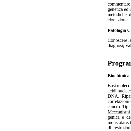
commentare i
genetica ed 
metodiche d
clonazione.
Patologia C
Conoscere le 
diagnosi
;
val
Progr
Biochimica
Basi molecol
acidi nuclei
DNA. Ripar
correlazioni
cancro. Tipi
Meccanismi d
genica e des
molecolare,
di restrizio