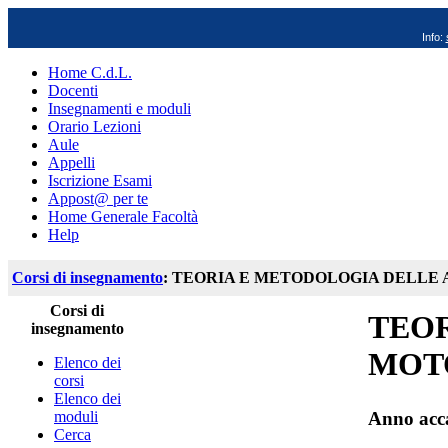
Info:
Home C.d.L.
Docenti
Insegnamenti e moduli
Orario Lezioni
Aule
Appelli
Iscrizione Esami
Appost@ per te
Home Generale Facoltà
Help
Corsi di insegnamento
: TEORIA E METODOLOGIA DELLE 
Corsi di
TEOR
insegnamento
MOTO
Elenco dei
corsi
Elenco dei
moduli
Anno acc
Cerca