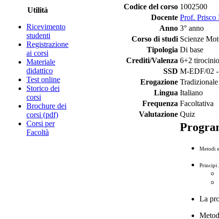
Codice del corso
1002500
Utilità
Docente
Prof. Prisco
Ricevimento
Anno
3° anno
studenti
Corso di studi
Scienze Moto
Registrazione
Tipologia
Di base
ai corsi
Crediti/Valenza
6+2 tirocinio
Materiale
didattico
SSD
M-EDF/02 - m
Test online
Erogazione
Tradizionale
Storico dei
Lingua
Italiano
corsi
Frequenza
Facoltativa
Brochure dei
Valutazione
Quiz
corsi (pdf)
Corsi per
Progr
Facoltà
Metodi e 
Principi
La pro
Metodi