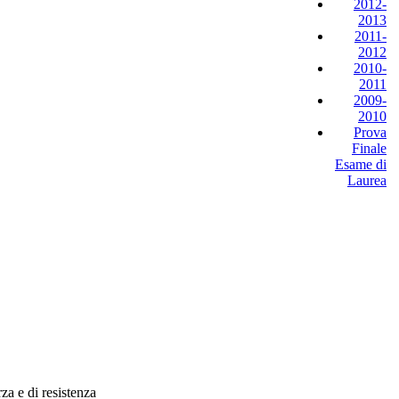
2012-
2013
2011-
2012
2010-
2011
2009-
2010
Prova
Finale
Esame di
Laurea
rza e di resistenza