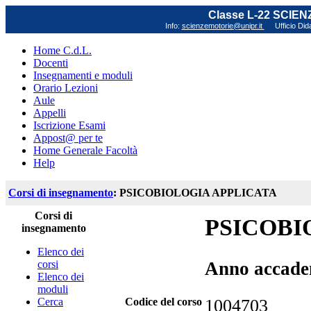
Classe L-22 SCIE
Info:
scienzemotorie@unipr.it
Ufficio Did
Home C.d.L.
Docenti
Insegnamenti e moduli
Orario Lezioni
Aule
Appelli
Iscrizione Esami
Appost@ per te
Home Generale Facoltà
Help
Corsi di insegnamento
: PSICOBIOLOGIA APPLICATA
Corsi di
PSICOBI
insegnamento
Elenco dei
corsi
Anno accade
Elenco dei
moduli
Cerca
Codice del corso
1004703