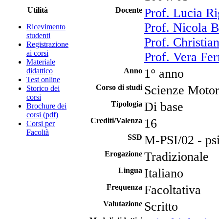
Utilità
Docente
Prof. Lucia Ri
Prof. Nicola 
Ricevimento
studenti
Prof. Christia
Registrazione
ai corsi
Prof. Vera Fer
Materiale
didattico
Anno
1° anno
Test online
Corso di studi
Scienze Motori
Storico dei
corsi
Tipologia
Di base
Brochure dei
corsi (pdf)
Crediti/Valenza
16
Corsi per
Facoltà
SSD
M-PSI/02 - psi
Erogazione
Tradizionale
Lingua
Italiano
Frequenza
Facoltativa
Valutazione
Scritto