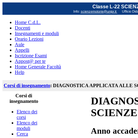
Classe L-22 SCIE
Info:
scienzemotorie@unipr.it
Ufficio Did
Home C.d.L.
Docenti
Insegnamenti e moduli
Orario Lezioni
Aule
Appelli
Iscrizione Esami
Appost@ per te
Home Generale Facoltà
Help
Corsi di insegnamento
: DIAGNOSTICA APPLICATA ALLE 
Corsi di
DIAGNOS
insegnamento
SCIENZE
Elenco dei
corsi
Elenco dei
moduli
Anno accade
Cerca