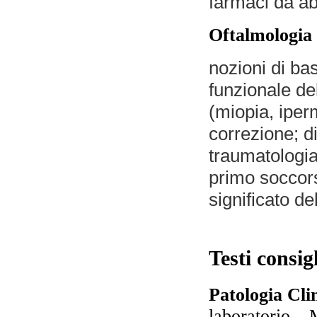
farmaci da a
Oftalmologia
nozioni di ba
funzionale de
(miopia, iper
correzione; di
traumatologia
primo soccor
significato de
Testi consigl
Patologia Cli
laboratorio –