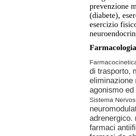
prevenzione m
(diabete), eser
esercizio fisic
neuroendocrin
Farmacologi
Farmacocinetic
di trasporto,
eliminazione
agonismo ed
Sistema Nervoso
neuromodulato
adrenergico.
farmaci antiif