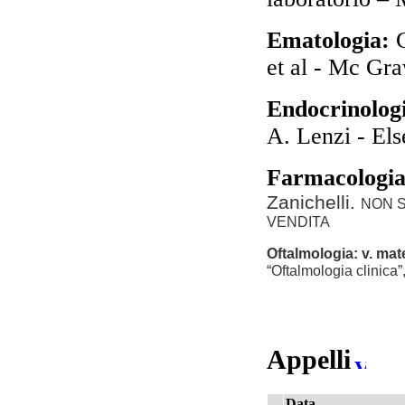
Ematologia:
et al - Mc Gra
Endocrinolog
A
. Lenzi - El
Farmacologi
Zanichelli.
NON S
VENDITA
Oftalmologia: v. mat
“Oftalmologia clinica”
Appelli
Data