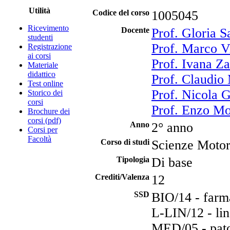
Utilità
Codice del corso
1005045
Ricevimento
Docente
Prof. Gloria S
studenti
Prof. Marco V
Registrazione
ai corsi
Prof. Ivana Z
Materiale
didattico
Prof. Claudio
Test online
Prof. Nicola G
Storico dei
corsi
Prof. Enzo Mo
Brochure dei
corsi (pdf)
Anno
2° anno
Corsi per
Facoltà
Corso di studi
Scienze Motori
Tipologia
Di base
Crediti/Valenza
12
SSD
BIO/14 - farm
L-LIN/12 - lin
MED/05 - pato