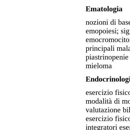
Ematologia
nozioni di bas
emopoiesi; sig
emocromocitom
principali mal
piastrinopenie
mieloma
Endocrinolog
esercizio fisi
modalità di mo
valutazione bi
esercizio fisi
integratori eser