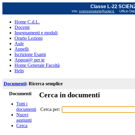
Classe L-22 SCIE
Info:
scienzemotorie@unipr.it
Ufficio Did
Home C.d.L.
Docenti
Insegnamenti e moduli
Orario Lezioni
Aule
Appelli
Iscrizione Esami
Appost@ per te
Home Generale Facoltà
Help
Documenti
: Ricerca semplice
Documenti
Cerca in documenti
Tutti i
Cerca per:
documenti
Nuovi
aggiunti
Cerca