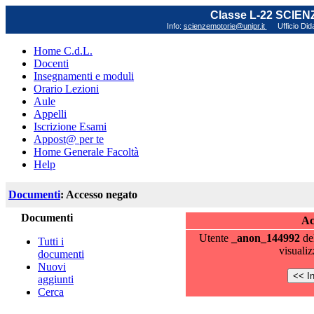
Classe L-22 SCIE
Info:
scienzemotorie@unipr.it
Ufficio Did
Home C.d.L.
Docenti
Insegnamenti e moduli
Orario Lezioni
Aule
Appelli
Iscrizione Esami
Appost@ per te
Home Generale Facoltà
Help
Documenti
: Accesso negato
Documenti
Ac
Utente
_anon_144992
de
Tutti i
visualiz
documenti
Nuovi
aggiunti
Cerca