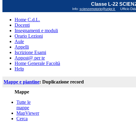
Classe L-22 SCIE
Info:
scienzemotorie@unipr.it
Ufficio Did
Home C.d.L.
Docenti
Insegnamenti e moduli
Orario Lezioni
Aule
Appelli
Iscrizione Esami
Appost@ per te
Home Generale Facoltà
Help
Mappe e piantine
: Duplicazione record
Mappe
Tutte le
mappe
MapViewer
Cerca