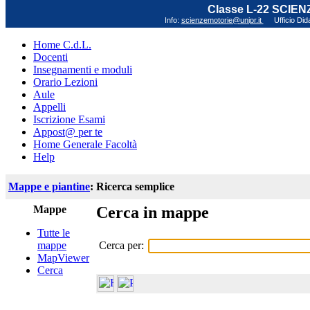
Classe L-22 SCIE
Info:
scienzemotorie@unipr.it
Ufficio Did
Home C.d.L.
Docenti
Insegnamenti e moduli
Orario Lezioni
Aule
Appelli
Iscrizione Esami
Appost@ per te
Home Generale Facoltà
Help
Mappe e piantine
: Ricerca semplice
Mappe
Cerca in mappe
Tutte le
Cerca per:
mappe
MapViewer
Cerca