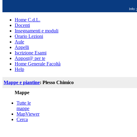
Info:
Home C.d.L.
Docenti
Insegnamenti e moduli
Orario Lezioni
Aule
Appelli
Iscrizione Esami
Appost@ per te
Home Generale Facoltà
Help
Mappe e piantine
: Plesso Chimico
Mappe
Tutte le
mappe
MapViewer
Cerca