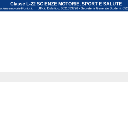
Classe L-22 SCIENZE MOTORIE, SPORT E SALUTE
scienzemotorie@unipr.it
Ufficio Didattico: 0521033796 - Segreteria Generale Studenti: 0