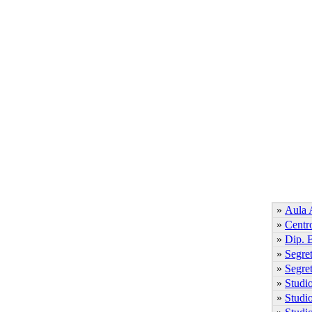
»
Aula 
»
Centr
»
Dip. 
»
Segret
»
Segret
»
Studi
»
Studio