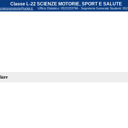
Classe L-22 SCIENZE MOTORIE, SPORT E SALUTE
scienzemotorie@unipr.it
Ufficio Didattico: 0521033796 - Segreteria Generale Studenti: 0
lare