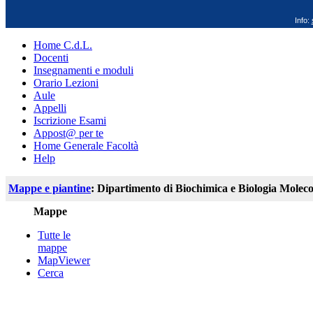
Info:
Home C.d.L.
Docenti
Insegnamenti e moduli
Orario Lezioni
Aule
Appelli
Iscrizione Esami
Appost@ per te
Home Generale Facoltà
Help
Mappe e piantine
: Dipartimento di Biochimica e Biologia Moleco
Mappe
Tutte le
mappe
MapViewer
Cerca