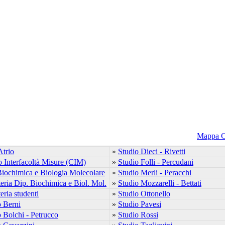
Mappa 
Atrio
»
Studio Dieci - Rivetti
o Interfacoltà Misure (CIM)
»
Studio Folli - Percudani
Biochimica e Biologia Molecolare
»
Studio Merli - Peracchi
eria Dip. Biochimica e Biol. Mol.
»
Studio Mozzarelli - Bettati
eria studenti
»
Studio Ottonello
o Berni
»
Studio Pavesi
 Bolchi - Petrucco
»
Studio Rossi