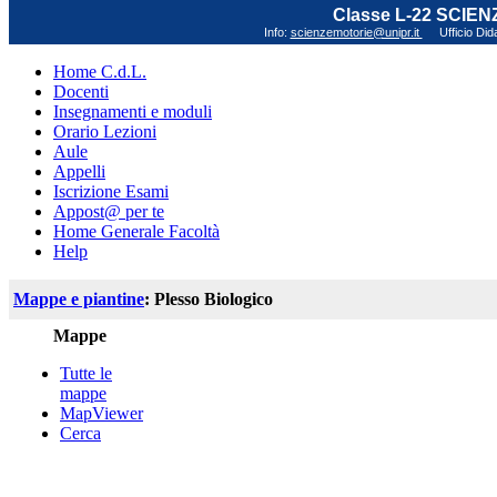
Classe L-22 SCIE
Info:
scienzemotorie@unipr.it
Ufficio Did
Home C.d.L.
Docenti
Insegnamenti e moduli
Orario Lezioni
Aule
Appelli
Iscrizione Esami
Appost@ per te
Home Generale Facoltà
Help
Mappe e piantine
: Plesso Biologico
Mappe
Tutte le
mappe
MapViewer
Cerca