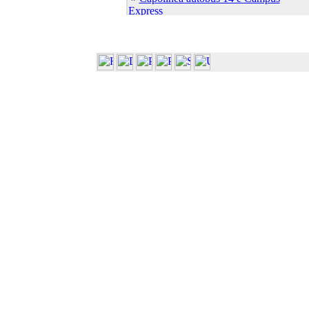
Express
»
Capolinea autobus 7 e 21
»
Cascina Ambolana
»
Centro Linguistico
»
Centro S.Elisabetta
»
Dip. Bioscienze (Plesso Biologico)
»
Dip. Bioscienze (ex Biochim. Biol.
Molec.)
»
Dip. Bioscienze (ex Biol. Evol. Funz.)
»
Dip. Bioscienze (ex Sci. Ambientali)