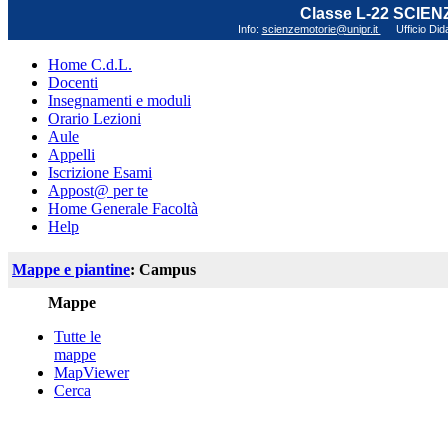
Classe L-22 SCIE
Info:
scienzemotorie@unipr.it
Ufficio Did
Home C.d.L.
Docenti
Insegnamenti e moduli
Orario Lezioni
Aule
Appelli
Iscrizione Esami
Appost@ per te
Home Generale Facoltà
Help
Mappe e piantine
: Campus
Mappe
Tutte le
mappe
MapViewer
Cerca