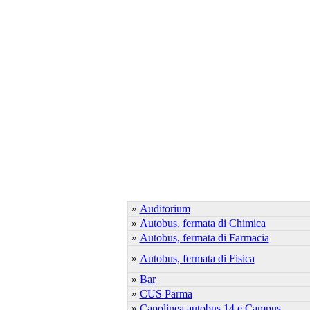
»
Auditorium
»
Autobus, fermata di Chimica
»
Autobus, fermata di Farmacia
»
Autobus, fermata di Fisica
»
Bar
»
CUS Parma
»
Capolinea autobus 14 e Campus