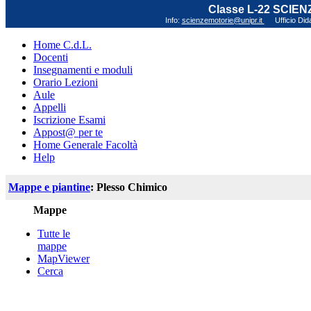
Classe L-22 SCIE
Info:
scienzemotorie@unipr.it
Ufficio Did
Home C.d.L.
Docenti
Insegnamenti e moduli
Orario Lezioni
Aule
Appelli
Iscrizione Esami
Appost@ per te
Home Generale Facoltà
Help
Mappe e piantine
: Plesso Chimico
Mappe
Tutte le
mappe
MapViewer
Cerca