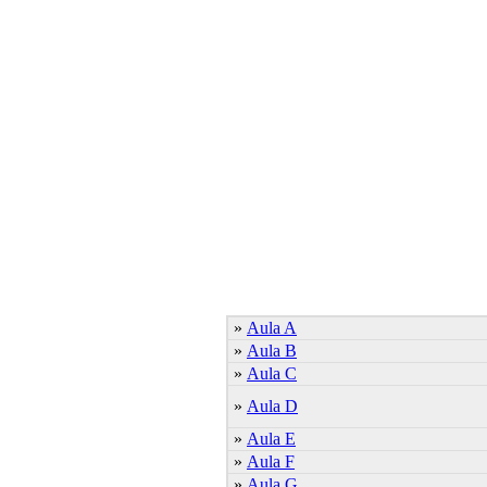
»
Aula A
»
Aula B
»
Aula C
»
Aula D
»
Aula E
»
Aula F
»
Aula G