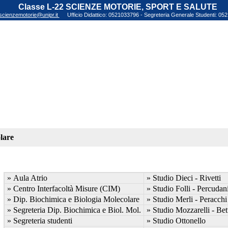
Classe L-22 SCIENZE MOTORIE, SPORT E SALUTE
scienzemotorie@unipr.it
Ufficio Didattico: 0521033796 - Segreteria Generale Studenti: 0
lare
» Aula Atrio
» Studio Dieci - Rivetti
» Centro Interfacoltà Misure (CIM)
» Studio Folli - Percudan
» Dip. Biochimica e Biologia Molecolare
» Studio Merli - Peracchi
» Segreteria Dip. Biochimica e Biol. Mol.
» Studio Mozzarelli - Bett
» Segreteria studenti
» Studio Ottonello