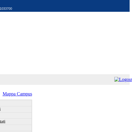
521033700
Mappa Campus
i
ati