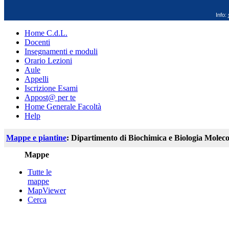
Info:
Home C.d.L.
Docenti
Insegnamenti e moduli
Orario Lezioni
Aule
Appelli
Iscrizione Esami
Appost@ per te
Home Generale Facoltà
Help
Mappe e piantine
: Dipartimento di Biochimica e Biologia Moleco
Mappe
Tutte le
mappe
MapViewer
Cerca