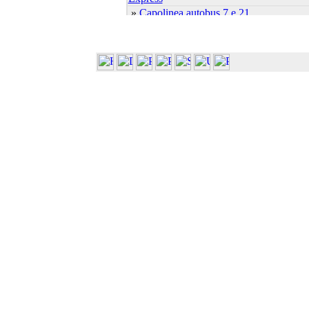
»
Capolinea autobus 7 e 21
»
Cascina Ambolana
»
Centro Linguistico
»
Centro S.Elisabetta
»
Dip. Bioscienze (Biochim. Biol.
Molec.)
»
Dip. Bioscienze (Biol. Evol. Funz.)
»
Dip. Bioscienze (Plesso Biologico)
»
Dip. Bioscienze (Sci. Ambientali)