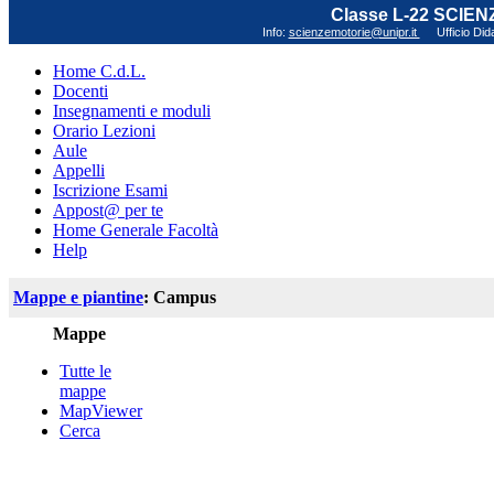
Classe L-22 SCIE
Info:
scienzemotorie@unipr.it
Ufficio Did
Home C.d.L.
Docenti
Insegnamenti e moduli
Orario Lezioni
Aule
Appelli
Iscrizione Esami
Appost@ per te
Home Generale Facoltà
Help
Mappe e piantine
: Campus
Mappe
Tutte le
mappe
MapViewer
Cerca