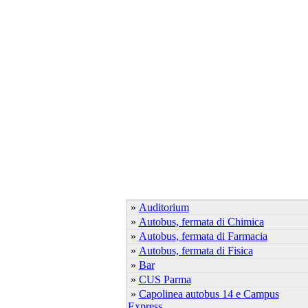
»
Auditorium
»
Autobus, fermata di Chimica
»
Autobus, fermata di Farmacia
»
Autobus, fermata di Fisica
»
Bar
»
CUS Parma
»
Capolinea autobus 14 e Campus
Express