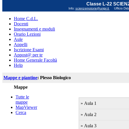
Classe L-22 SCIE
Info:
scienzemotorie@unipr.it
Ufficio Did
Home C.d.L.
Docenti
Insegnamenti e moduli
Orario Lezioni
Aule
Appelli
Iscrizione Esami
Appost@ per te
Home Generale Facoltà
Help
Mappe e piantine
: Plesso Biologico
Mappe
Tutte le
mappe
» Aula 1
MapViewer
Cerca
» Aula 2
» Aula 3