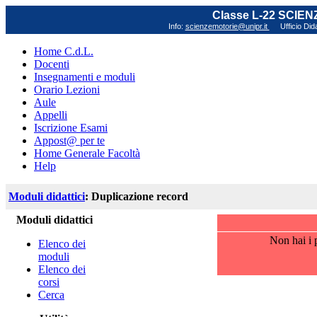
Classe L-22 SCIE
Info:
scienzemotorie@unipr.it
Ufficio Did
Home C.d.L.
Docenti
Insegnamenti e moduli
Orario Lezioni
Aule
Appelli
Iscrizione Esami
Appost@ per te
Home Generale Facoltà
Help
Moduli didattici
: Duplicazione record
Moduli didattici
Non hai i p
Elenco dei
moduli
Elenco dei
corsi
Cerca