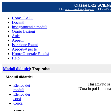
Classe L-22 SCIE
Info:
scienzemotorie@unipr.it
Ufficio Did
Home C.d.L.
Docenti
Insegnamenti e moduli
Orario Lezioni
Aule
Appelli
Iscrizione Esami
Appost@ per te
Home Generale Facoltà
Help
Moduli didattici
: Trap robot
Moduli didattici
Hai attivato la
Elenco dei
D'ora in poi la tua na
moduli
Elenco dei
corsi
Cerca