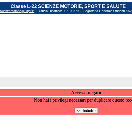
Classe L-22 SCIENZE MOTORIE, SPORT E SALUTE
scienzemotorie@unipr.it
Ufficio Didattico: 0521033796 - Segreteria Generale Studenti: 0
Accesso negato
Non hai i privilegi necessari per duplicare questo rec