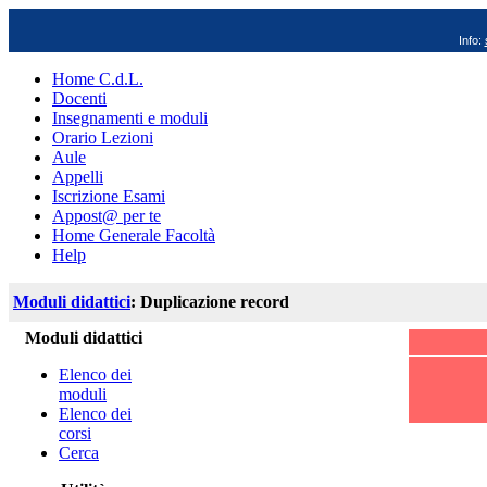
Info:
Home C.d.L.
Docenti
Insegnamenti e moduli
Orario Lezioni
Aule
Appelli
Iscrizione Esami
Appost@ per te
Home Generale Facoltà
Help
Moduli didattici
: Duplicazione record
Moduli didattici
Elenco dei
moduli
Elenco dei
corsi
Cerca