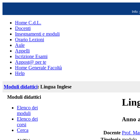
Info:
Home C.d.L.
Docenti
Insegnamenti e moduli
Orario Lezioni
Aule
Appelli
Iscrizione Esami
Appost@ per te
Home Generale Facoltà
Help
Moduli didattici
: Lingua Inglese
Moduli didattici
Ling
Elenco dei
moduli
Anno a
Elenco dei
corsi
Cerca
Docente
Prof. Ma
Tipologia
modulo