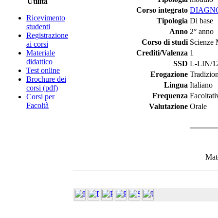
Utilità
Corso integrato
DIAGNO
Ricevimento
Tipologia
Di base
studenti
Anno
2° anno
Registrazione
Corso di studi
Scienze 
ai corsi
Materiale
Crediti/Valenza
1
didattico
SSD
L-LIN/12 
Test online
Erogazione
Tradizio
Brochure dei
Lingua
Italiano
corsi (pdf)
Frequenza
Facoltati
Corsi per
Facoltà
Valutazione
Orale
Mate