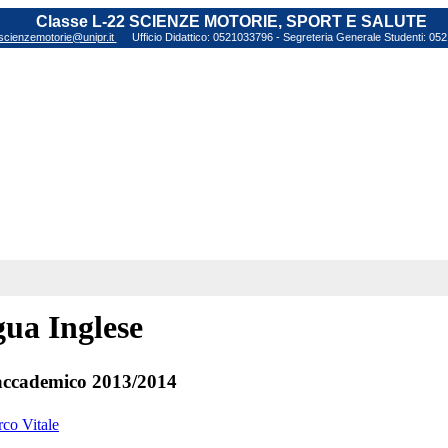
Classe L-22 SCIENZE MOTORIE, SPORT E SALUTE
scienzemotorie@unipr.it
Ufficio Didattico: 0521033796 - Segreteria Generale Studenti: 0
ua Inglese
ccademico 2013/2014
rco Vitale