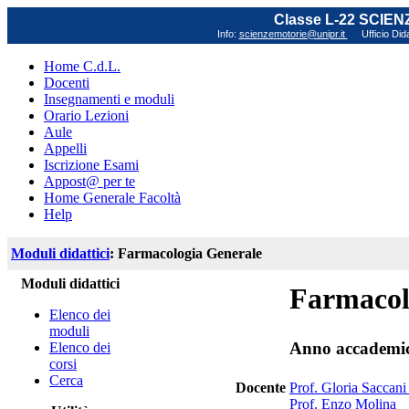
Classe L-22 SCIE
Info:
scienzemotorie@unipr.it
Ufficio Did
Home C.d.L.
Docenti
Insegnamenti e moduli
Orario Lezioni
Aule
Appelli
Iscrizione Esami
Appost@ per te
Home Generale Facoltà
Help
Moduli didattici
: Farmacologia Generale
Moduli didattici
Farmacol
Elenco dei
moduli
Anno accademi
Elenco dei
corsi
Cerca
Docente
Prof. Gloria Saccani 
Prof. Enzo Molina