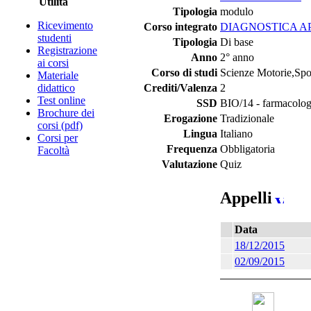
Utilità
Tipologia
modulo
Ricevimento
Corso integrato
DIAGNOSTICA A
studenti
Tipologia
Di base
Registrazione
Anno
2° anno
ai corsi
Corso di studi
Scienze Motorie,Spor
Materiale
didattico
Crediti/Valenza
2
Test online
SSD
BIO/14 - farmacolog
Brochure dei
Erogazione
Tradizionale
corsi (pdf)
Lingua
Italiano
Corsi per
Frequenza
Obbligatoria
Facoltà
Valutazione
Quiz
Appelli
Data
18/12/2015
02/09/2015