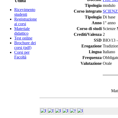
Utilità
Tipologia
modulo
Ricevimento
Corso integrato
SCIENZ
studenti
Tipologia
Di base
Registrazione
Anno
1° anno
ai corsi
Materiale
Corso di studi
Scienze 
didattico
Crediti/Valenza
2
Test online
SSD
BIO/13 - 
Brochure dei
Erogazione
Tradizio
corsi (pdf)
Lingua
Italiano
Corsi per
Facoltà
Frequenza
Obbligat
Valutazione
Orale
Mate