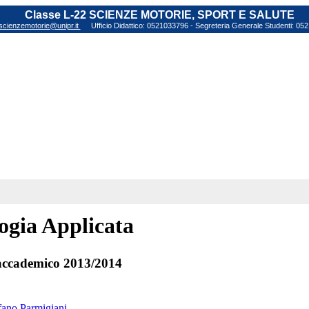
Classe L-22 SCIENZE MOTORIE, SPORT E SALUTE
scienzemotorie@unipr.it
Ufficio Didattico: 0521033796 - Segreteria Generale Studenti: 0
ogia Applicata
ccademico 2013/2014
efano Parmigiani