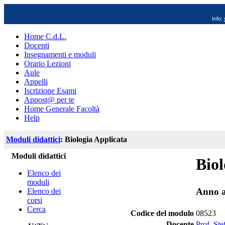
Info:
Home C.d.L.
Docenti
Insegnamenti e moduli
Orario Lezioni
Aule
Appelli
Iscrizione Esami
Appost@ per te
Home Generale Facoltà
Help
Moduli didattici
: Biologia Applicata
Moduli didattici
Biol
Elenco dei
moduli
Anno a
Elenco dei
corsi
Cerca
Codice del modulo
08523
Docente
Prof. St