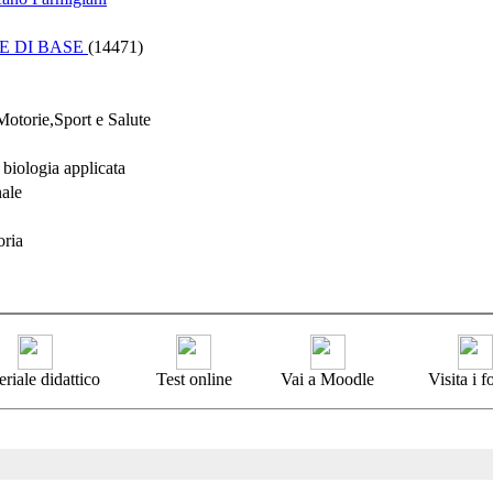
E DI BASE
(14471)
Motorie,Sport e Salute
biologia applicata
nale
oria
riale didattico
Test online
Vai a Moodle
Visita i 