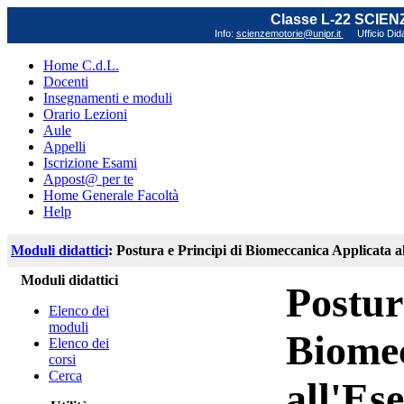
Classe L-22 SCIE
Info:
scienzemotorie@unipr.it
Ufficio Did
Home C.d.L.
Docenti
Insegnamenti e moduli
Orario Lezioni
Aule
Appelli
Iscrizione Esami
Appost@ per te
Home Generale Facoltà
Help
Moduli didattici
: Postura e Principi di Biomeccanica Applicata al
Moduli didattici
Postur
Elenco dei
moduli
Biomec
Elenco dei
corsi
Cerca
all'Ese