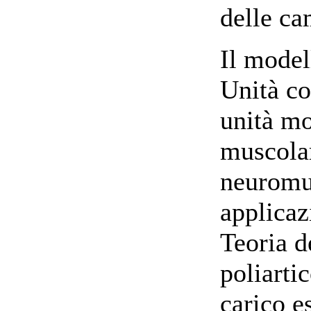
delle c
Il mode
Unità co
unità mo
muscolare
neuromus
applicaz
Teoria d
poliartic
carico e