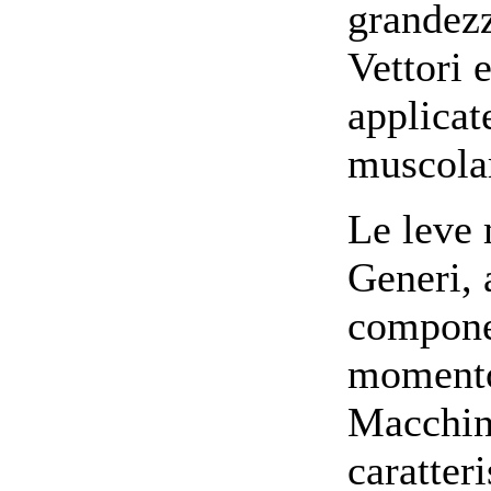
grandezz
Vettori 
applicat
muscolar
Le leve 
Generi, 
componen
momento 
Macchin
caratteri