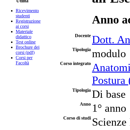
Utilità
Ricevimento
studenti
Anno a
Registrazione
ai corsi
Materiale
Docente
Dott. A
didattico
Test online
Brochure dei
Tipologia
modulo
corsi (pdf)
Corsi per
Facoltà
Corso integrato
Anatomi
Postura 
Tipologia
Di base
Anno
1° anno
Corso di studi
Scienze 