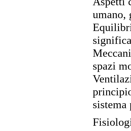
Aspetti
umano, g
Equilibr
signific
Meccanic
spazi mo
Ventilaz
principi
sistema
Fisiolog