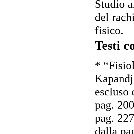
Studio an
del rach
fisico.
Testi c
* “Fisio
Kapandj
escluso 
pag. 200
pag. 227
dalla pa