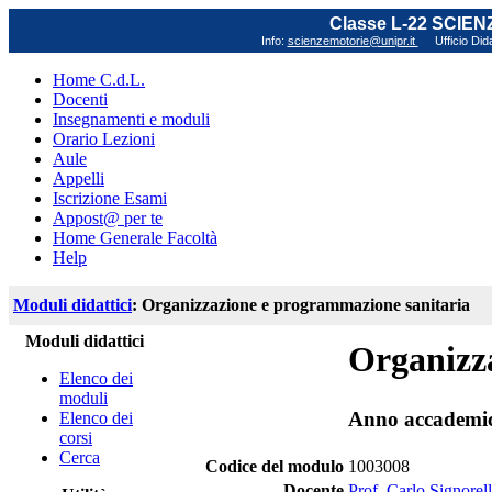
Classe L-22 SCIE
Info:
scienzemotorie@unipr.it
Ufficio Did
Home C.d.L.
Docenti
Insegnamenti e moduli
Orario Lezioni
Aule
Appelli
Iscrizione Esami
Appost@ per te
Home Generale Facoltà
Help
Moduli didattici
: Organizzazione e programmazione sanitaria
Moduli didattici
Organizz
Elenco dei
moduli
Anno accademi
Elenco dei
corsi
Cerca
Codice del modulo
1003008
Docente
Prof. Carlo Signorell