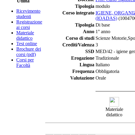
Utilità
Tipologia
modulo
Ricevimento
Corso integrato
IGIENE, ORGANI
studenti
(IOADAS)
(100470
Registrazione
Tipologia
Di base
ai corsi
Anno
1° anno
Materiale
didattico
Corso di studi
Scienze Motorie,Spor
Test online
Crediti/Valenza
3
Brochure dei
SSD
MED/42 - igiene gene
corsi (pdf)
Erogazione
Tradizionale
Corsi per
Lingua
Italiano
Facoltà
Frequenza
Obbligatoria
Valutazione
Orale
Materiale
didattico