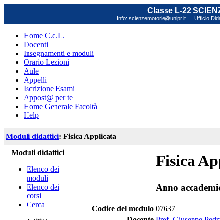
Classe L-22 SCIE
Info:
scienzemotorie@unipr.it
Ufficio Did
Home C.d.L.
Docenti
Insegnamenti e moduli
Orario Lezioni
Aule
Appelli
Iscrizione Esami
Appost@ per te
Home Generale Facoltà
Help
Moduli didattici
: Fisica Applicata
Moduli didattici
Fisica Ap
Elenco dei
moduli
Anno accademi
Elenco dei
corsi
Cerca
Codice del modulo
07637
Docente
Prof. Giuseppe Pedr