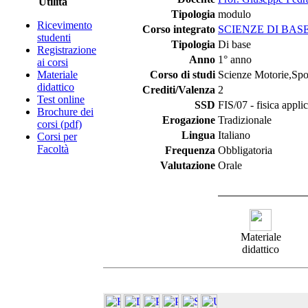
Utilità
Tipologia
modulo
Ricevimento
Corso integrato
SCIENZE DI BAS
studenti
Tipologia
Di base
Registrazione
Anno
1° anno
ai corsi
Materiale
Corso di studi
Scienze Motorie,Spor
didattico
Crediti/Valenza
2
Test online
SSD
FIS/07 - fisica appli
Brochure dei
Erogazione
Tradizionale
corsi (pdf)
Lingua
Italiano
Corsi per
Facoltà
Frequenza
Obbligatoria
Valutazione
Orale
Materiale
didattico