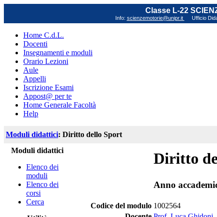
Classe L-22 SCIE
Info:
scienzemotorie@unipr.it
Ufficio Did
Home C.d.L.
Docenti
Insegnamenti e moduli
Orario Lezioni
Aule
Appelli
Iscrizione Esami
Appost@ per te
Home Generale Facoltà
Help
Moduli didattici
: Diritto dello Sport
Moduli didattici
Diritto d
Elenco dei
moduli
Anno accademi
Elenco dei
corsi
Cerca
Codice del modulo
1002564
Docente
Prof. Luca Ghidoni