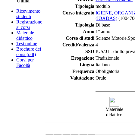
Utilità
Tipologia
modulo
Ricevimento
Corso integrato
IGIENE, ORGANI
studenti
(IOADAS)
(100470
Registrazione
Tipologia
Di base
ai corsi
Anno
1° anno
Materiale
didattico
Corso di studi
Scienze Motorie,Spor
Test online
Crediti/Valenza
4
Brochure dei
SSD
IUS/01 - diritto priv
corsi (pdf)
Erogazione
Tradizionale
Corsi per
Lingua
Italiano
Facoltà
Frequenza
Obbligatoria
Valutazione
Orale
Materiale
didattico