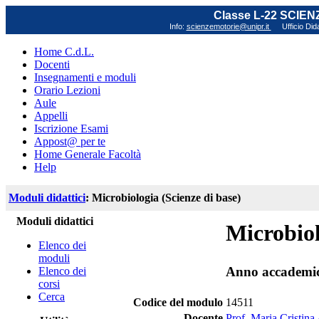
Classe L-22 SCIE
Info:
scienzemotorie@unipr.it
Ufficio Did
Home C.d.L.
Docenti
Insegnamenti e moduli
Orario Lezioni
Aule
Appelli
Iscrizione Esami
Appost@ per te
Home Generale Facoltà
Help
Moduli didattici
: Microbiologia (Scienze di base)
Moduli didattici
Microbiol
Elenco dei
moduli
Anno accademi
Elenco dei
corsi
Cerca
Codice del modulo
14511
Docente
Prof. Maria Cristina 