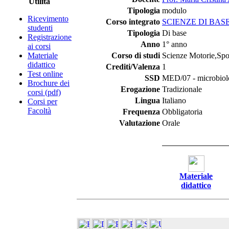
Utilità
Tipologia
modulo
Ricevimento
Corso integrato
SCIENZE DI BAS
studenti
Tipologia
Di base
Registrazione
Anno
1° anno
ai corsi
Materiale
Corso di studi
Scienze Motorie,Spor
didattico
Crediti/Valenza
1
Test online
SSD
MED/07 - microbiolo
Brochure dei
Erogazione
Tradizionale
corsi (pdf)
Lingua
Italiano
Corsi per
Facoltà
Frequenza
Obbligatoria
Valutazione
Orale
Materiale
didattico