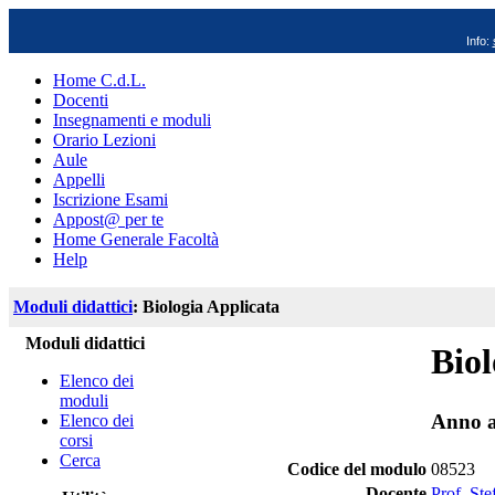
Info:
Home C.d.L.
Docenti
Insegnamenti e moduli
Orario Lezioni
Aule
Appelli
Iscrizione Esami
Appost@ per te
Home Generale Facoltà
Help
Moduli didattici
: Biologia Applicata
Moduli didattici
Biol
Elenco dei
moduli
Anno a
Elenco dei
corsi
Cerca
Codice del modulo
08523
Docente
Prof. St