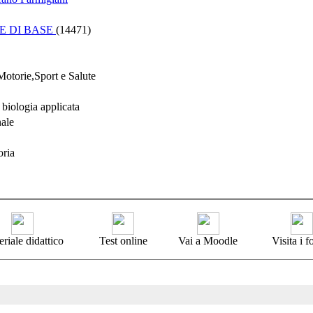
E DI BASE
(14471)
Motorie,Sport e Salute
biologia applicata
nale
oria
riale didattico
Test online
Vai a Moodle
Visita i 