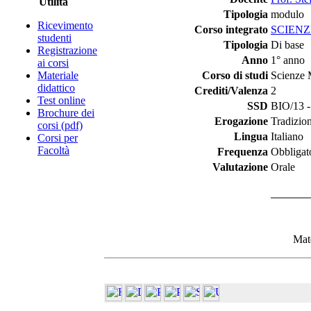
Utilità
Tipologia
modulo
Ricevimento
Corso integrato
SCIENZ
studenti
Tipologia
Di base
Registrazione
Anno
1° anno
ai corsi
Materiale
Corso di studi
Scienze 
didattico
Crediti/Valenza
2
Test online
SSD
BIO/13 - 
Brochure dei
Erogazione
Tradizio
corsi (pdf)
Lingua
Italiano
Corsi per
Facoltà
Frequenza
Obbligat
Valutazione
Orale
Mate