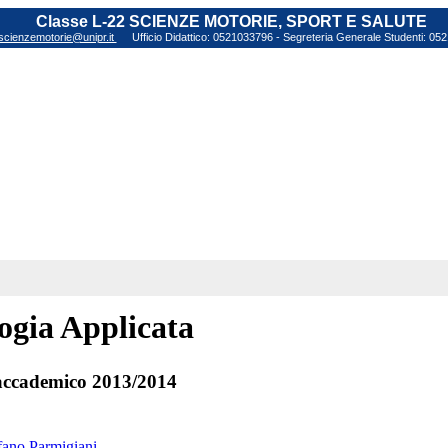
Classe L-22 SCIENZE MOTORIE, SPORT E SALUTE
scienzemotorie@unipr.it
Ufficio Didattico: 0521033796 - Segreteria Generale Studenti: 0
ogia Applicata
ccademico 2013/2014
efano Parmigiani