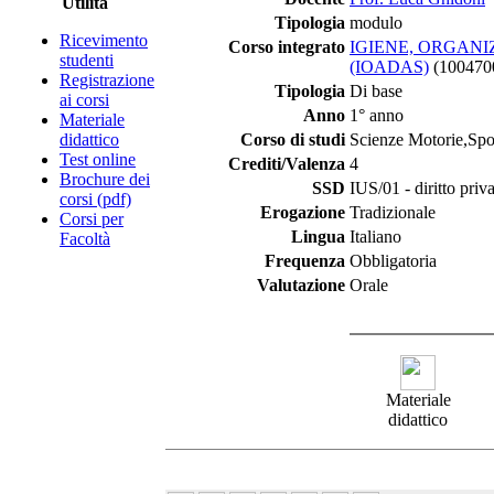
Utilità
Tipologia
modulo
Ricevimento
Corso integrato
IGIENE, ORGANI
studenti
(IOADAS)
(100470
Registrazione
Tipologia
Di base
ai corsi
Anno
1° anno
Materiale
didattico
Corso di studi
Scienze Motorie,Spor
Test online
Crediti/Valenza
4
Brochure dei
SSD
IUS/01 - diritto priv
corsi (pdf)
Erogazione
Tradizionale
Corsi per
Lingua
Italiano
Facoltà
Frequenza
Obbligatoria
Valutazione
Orale
Materiale
didattico