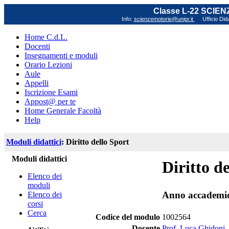
Classe L-22 SCIE
Info:
scienzemotorie@unipr.it
Ufficio Did
Home C.d.L.
Docenti
Insegnamenti e moduli
Orario Lezioni
Aule
Appelli
Iscrizione Esami
Appost@ per te
Home Generale Facoltà
Help
Moduli didattici
: Diritto dello Sport
Moduli didattici
Diritto d
Elenco dei
moduli
Anno accademi
Elenco dei
corsi
Cerca
Codice del modulo
1002564
Docente
Prof. Luca Ghidoni