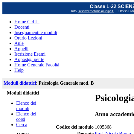
Classe L-22 SCIE
Info:
scienzemotorie@unipr.it
Ufficio Did
Home C.d.L.
Docenti
Insegnamenti e moduli
Orario Lezioni
Aule
Appelli
Iscrizione Esami
Appost@ per te
Home Generale Facoltà
Help
Moduli didattici
: Psicologia Generale mod. B
Moduli didattici
Psicologi
Elenco dei
moduli
Anno accademi
Elenco dei
corsi
Cerca
Codice del modulo
1005368
Docente
Prof. Nicola Bruno