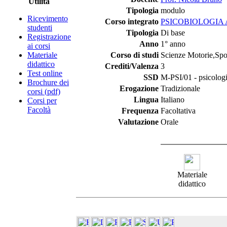
Utilità
Tipologia
modulo
Ricevimento
Corso integrato
PSICOBIOLOGIA 
studenti
Tipologia
Di base
Registrazione
Anno
1° anno
ai corsi
Materiale
Corso di studi
Scienze Motorie,Spor
didattico
Crediti/Valenza
3
Test online
SSD
M-PSI/01 - psicologi
Brochure dei
Erogazione
Tradizionale
corsi (pdf)
Lingua
Italiano
Corsi per
Facoltà
Frequenza
Facoltativa
Valutazione
Orale
Materiale
didattico