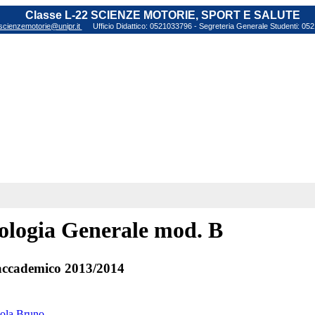
Classe L-22 SCIENZE MOTORIE, SPORT E SALUTE
scienzemotorie@unipr.it
Ufficio Didattico: 0521033796 - Segreteria Generale Studenti: 0
ologia Generale mod. B
ccademico 2013/2014
cola Bruno