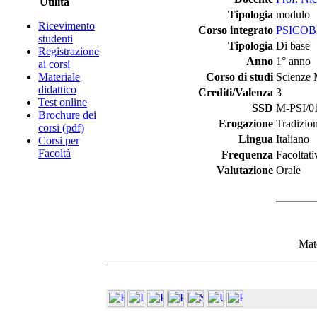
Utilità
Tipologia
modulo
Ricevimento
Corso integrato
PSICOB
studenti
Tipologia
Di base
Registrazione
Anno
1° anno
ai corsi
Materiale
Corso di studi
Scienze 
didattico
Crediti/Valenza
3
Test online
SSD
M-PSI/01
Brochure dei
Erogazione
Tradizio
corsi (pdf)
Lingua
Italiano
Corsi per
Facoltà
Frequenza
Facoltati
Valutazione
Orale
Mate