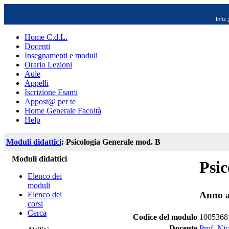
Info:
Home C.d.L.
Docenti
Insegnamenti e moduli
Orario Lezioni
Aule
Appelli
Iscrizione Esami
Appost@ per te
Home Generale Facoltà
Help
Moduli didattici
: Psicologia Generale mod. B
Moduli didattici
Psic
Elenco dei
moduli
Anno a
Elenco dei
corsi
Cerca
Codice del modulo
1005368
Docente
Prof. Ni