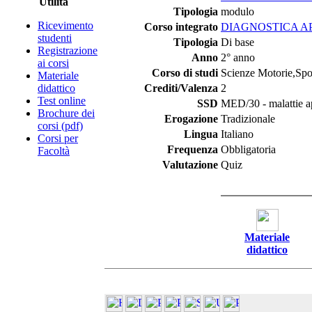
Utilità
Tipologia
modulo
Ricevimento
Corso integrato
DIAGNOSTICA A
studenti
Tipologia
Di base
Registrazione
Anno
2° anno
ai corsi
Corso di studi
Scienze Motorie,Spor
Materiale
didattico
Crediti/Valenza
2
Test online
SSD
MED/30 - malattie a
Brochure dei
Erogazione
Tradizionale
corsi (pdf)
Lingua
Italiano
Corsi per
Frequenza
Obbligatoria
Facoltà
Valutazione
Quiz
Materiale
didattico