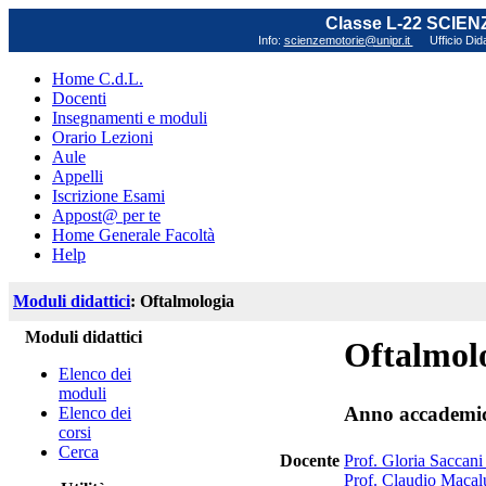
Classe L-22 SCIE
Info:
scienzemotorie@unipr.it
Ufficio Did
Home C.d.L.
Docenti
Insegnamenti e moduli
Orario Lezioni
Aule
Appelli
Iscrizione Esami
Appost@ per te
Home Generale Facoltà
Help
Moduli didattici
: Oftalmologia
Moduli didattici
Oftalmol
Elenco dei
moduli
Anno accademi
Elenco dei
corsi
Cerca
Docente
Prof. Gloria Saccani 
Prof. Claudio Macal