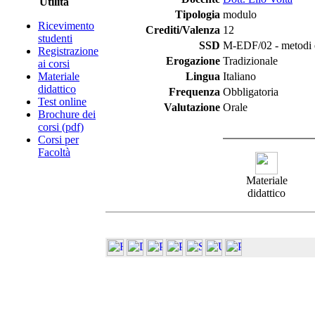
Utilità
Tipologia
modulo
Ricevimento
Crediti/Valenza
12
studenti
SSD
M-EDF/02 - metodi e d
Registrazione
Erogazione
Tradizionale
ai corsi
Materiale
Lingua
Italiano
didattico
Frequenza
Obbligatoria
Test online
Valutazione
Orale
Brochure dei
corsi (pdf)
Corsi per
Facoltà
Materiale
didattico