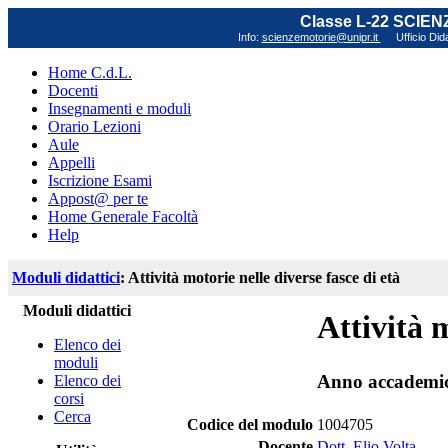
Classe L-22 SCIE
Info:
scienzemotorie@unipr.it
Ufficio Did
Home C.d.L.
Docenti
Insegnamenti e moduli
Orario Lezioni
Aule
Appelli
Iscrizione Esami
Appost@ per te
Home Generale Facoltà
Help
Moduli didattici
: Attività motorie nelle diverse fasce di età
Moduli didattici
Attività m
Elenco dei
moduli
Anno accademi
Elenco dei
corsi
Cerca
Codice del modulo
1004705
Docente
Dott. Elio Volta