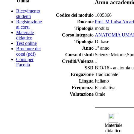
Utilità
Anno accademi
Ricevimento
Codice del modulo
1005366
studenti
Registrazione
Docente
Prof. M.Luisa Arcari
ai corsi
Tipologia
modulo
Materiale
Corso integrato
ANATOMIA UMA
didattico
Tipologia
Di base
Test online
Anno
1° anno
Brochure dei
corsi (pdf)
Corso di studi
Scienze Motorie,Spor
Corsi per
Crediti/Valenza
1
Facoltà
SSD
BIO/16 - anatomia 
Erogazione
Tradizionale
Lingua
Italiano
Frequenza
Facoltativa
Valutazione
Orale
Materiale
didattico