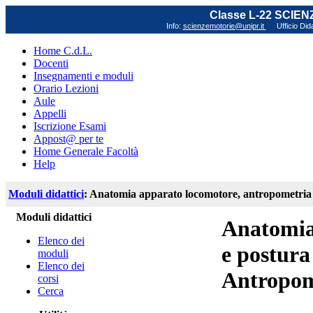
Classe L-22 SCIE
Info:
scienzemotorie@unipr.it
Ufficio Did
Home C.d.L.
Docenti
Insegnamenti e moduli
Orario Lezioni
Aule
Appelli
Iscrizione Esami
Appost@ per te
Home Generale Facoltà
Help
Moduli didattici
: Anatomia apparato locomotore, antropometria
Moduli didattici
Anatomia
Elenco dei
e postur
moduli
Elenco dei
Antropom
corsi
Cerca