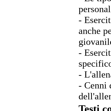
personal
- Esercit
anche pe
giovanil
- Eserci
specific
- L'alle
- Cenni 
dell'all
Testi c