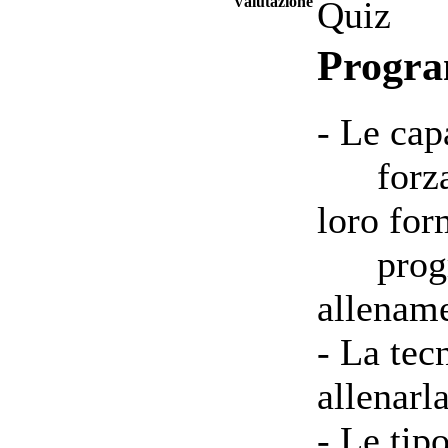
Valutazione
Quiz
Progr
- Le cap
forza re
loro fo
progra
allenam
- La tec
allenarl
- Le tipo