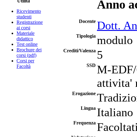
Anno a
Utilità
Ricevimento
studenti
Docente
Dott. A
Registrazione
ai corsi
Materiale
Tipologia
modulo
didattico
Test online
Brochure dei
Crediti/Valenza
5
corsi (pdf)
Corsi per
SSD
M-EDF/01
Facoltà
attivita'
Erogazione
Tradizio
Lingua
Italiano
Frequenza
Facoltat