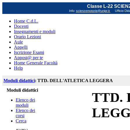
Classe L-22 SCIE
Info:
scienzemotorie@unipr.it
Ufficio Did
Home C.d.L.
Docenti
Insegnamenti e moduli
Orario Lezioni
Aule
Appelli
Iscrizione Esami
Appost@ per te
Home Generale Facoltà
Help
Moduli didattici
: TTD. DELL'ATLETICA LEGGERA
Moduli didattici
TTD.
Elenco dei
moduli
LEG
Elenco dei
corsi
Cerca