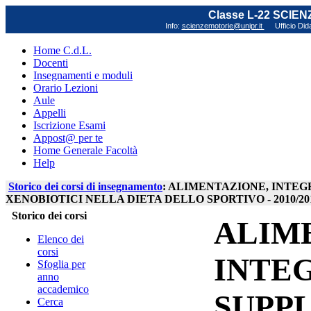
Classe L-22 SCIE
Info:
scienzemotorie@unipr.it
Ufficio Did
Home C.d.L.
Docenti
Insegnamenti e moduli
Orario Lezioni
Aule
Appelli
Iscrizione Esami
Appost@ per te
Home Generale Facoltà
Help
Storico dei corsi di insegnamento
: ALIMENTAZIONE, INTE
XENOBIOTICI NELLA DIETA DELLO SPORTIVO - 2010/20
Storico dei corsi
ALIM
Elenco dei
corsi
INTE
Sfoglia per
anno
accademico
SUPP
Cerca