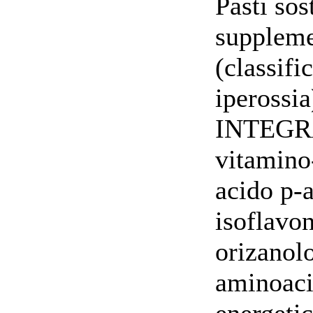
Pasti sos
suppleme
(classifi
iperossia
INTEGRAT
vitamino-
acido p-
isoflavon
orizanol
aminoacid
energetic