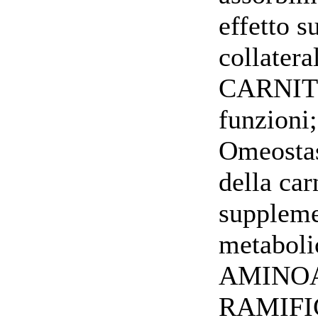
effetto s
collatera
CARNITIN
funzioni;
Omeostas
della car
supplemen
metabolic
AMINOA
RAMIFIC