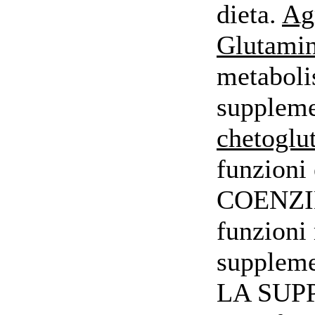
dieta.
Ag
Glutami
metaboli
suppleme
chetoglu
funzioni
COENZIMA
funzioni 
supplemen
LA SUP