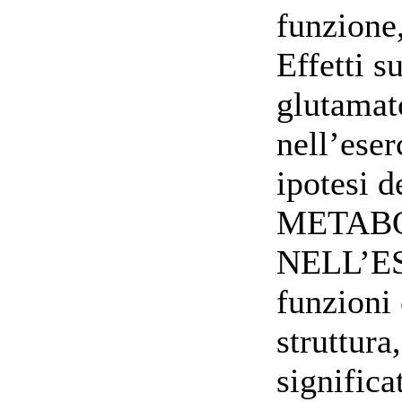
funzione
Effetti 
glutamat
nell’eser
ipotesi d
METABO
NELL’E
funzioni
struttur
significa