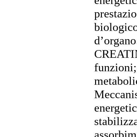
prestazio
biologico
d’organo
CREATINA
funzioni;
metabolic
Meccanis
energetic
stabiliz
assorbime