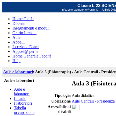
Classe L-22 SCIE
Info:
scienzemotorie@unipr.it
Ufficio Did
Home C.d.L.
Docenti
Insegnamenti e moduli
Orario Lezioni
Aule
Appelli
Iscrizione Esami
Appost@ per te
Home Generale Facoltà
Help
Aule e laboratori
: Aula 3 (Fisioterapia) - Aule Centrali - Presid
Aule e laboratori
Aula 3 (Fisioter
Aule e
laboratori
Tipologia
Aula didattica
Le aule
Ubicazione
Aule Centrali - Presidenza 
I laboratori
Accessibile ai
Tabella
disabili
occupazione