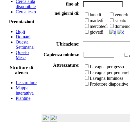
Cerca aula
fino al:
disponibile
Cerca testo
nei giorni di:
lunedì
venerdì
martedì
sabato
Prenotazioni
mercoledì
domeni
Oggi
giovedì
Domani
Questa
Ubicazione:
Settimana
Questo
Capienza minima:
Mese
Attrezzature:
Lavagna per gesso
Strutture di
Lavagna per pennarell
ateneo
Lavagna luminosa
Le strutture
Proiettore diapositive
Mappa
interattiva
Piantine