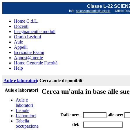
Classe L-22 SCIE
Info:
scienzemotorie@unipr.it
Ufficio Did
Home C.d.L.
Docenti
Insegnamenti e moduli
Orario Lezioni
Aule
Appelli
Iscrizione Esami
Appost@ per te
Home Generale Facoltà
Help
Aule e laboratori
: Cerca aule disponibili
Aule e laboratori
Cerca un'aula in base alle sue 
Aule e
laboratori
Le aule
Dalle ore:
alle ore:
I laboratori
Tabella
del:
occupazione