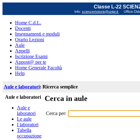
Classe L-22 SCIE
Info:
scienzemotorie@unipr.it
Ufficio Did
Home C.d.L.
Docenti
Insegnamenti e moduli
Orario Lezioni
Aule
Appelli
Iscrizione Esami
Appost@ per te
Home Generale Facoltà
Help
Aule e laboratori
: Ricerca semplice
Aule e laboratori
Cerca in aule
Aule e
Cerca per:
laboratori
Le aule
I laboratori
Tabella
occupazione