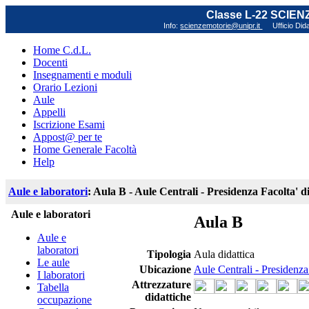
Classe L-22 SCIE
Info:
scienzemotorie@unipr.it
Ufficio Did
Home C.d.L.
Docenti
Insegnamenti e moduli
Orario Lezioni
Aule
Appelli
Iscrizione Esami
Appost@ per te
Home Generale Facoltà
Help
Aule e laboratori
: Aula B - Aule Centrali - Presidenza Facolta' 
Aule e laboratori
Aula B
Aule e
laboratori
Tipologia
Aula didattica
Le aule
Ubicazione
Aule Centrali - Presidenza
I laboratori
Attrezzature
Tabella
didattiche
occupazione