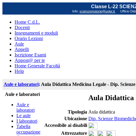
Classe L-22 SCIE
Info:
scienzemotorie@unipr.it
Ufficio Did
Home C.d.L.
Docenti
Insegnamenti e moduli
Orario Lezioni
Aule
Appelli
Iscrizione Esami
Appost@ per te
Home Generale Facoltà
Help
Aule e laboratori
: Aula Didattica Medicina Legale - Dip. Scienze
Aule e laboratori
Aula Didattica
Aule e
laboratori
Tipologia
Aula didattica
Le aule
Ubicazione
Dip. Scienze Biomediche,
I laboratori
Accessibile ai disabili
Tabella
occupazione
Attrezzature