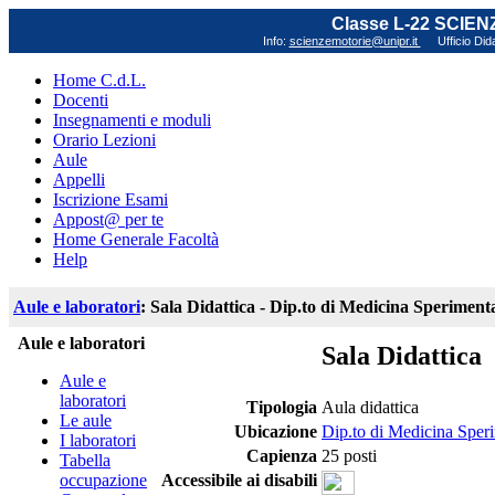
Classe L-22 SCIE
Info:
scienzemotorie@unipr.it
Ufficio Did
Home C.d.L.
Docenti
Insegnamenti e moduli
Orario Lezioni
Aule
Appelli
Iscrizione Esami
Appost@ per te
Home Generale Facoltà
Help
Aule e laboratori
: Sala Didattica - Dip.to di Medicina Sperimenta
Aule e laboratori
Sala Didattica
Aule e
laboratori
Tipologia
Aula didattica
Le aule
Ubicazione
Dip.to di Medicina Speri
I laboratori
Capienza
25 posti
Tabella
occupazione
Accessibile ai disabili