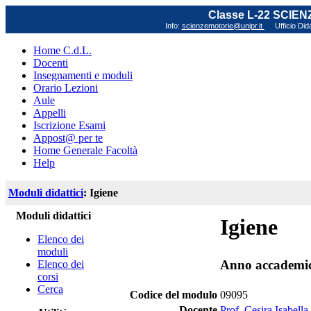
Classe L-22 SCIE
Info:
scienzemotorie@unipr.it
Ufficio Did
Home C.d.L.
Docenti
Insegnamenti e moduli
Orario Lezioni
Aule
Appelli
Iscrizione Esami
Appost@ per te
Home Generale Facoltà
Help
Moduli didattici
: Igiene
Moduli didattici
Igiene
Elenco dei
moduli
Anno accademi
Elenco dei
corsi
Cerca
Codice del modulo
09095
Docente
Prof. Cesira Isabell