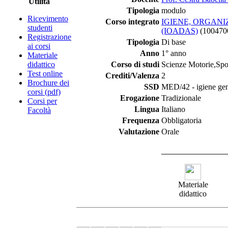
Utilità
Tipologia
modulo
Ricevimento
Corso integrato
IGIENE, ORGANI
studenti
(IOADAS)
(100470
Registrazione
Tipologia
Di base
ai corsi
Anno
1° anno
Materiale
didattico
Corso di studi
Scienze Motorie,Spor
Test online
Crediti/Valenza
2
Brochure dei
SSD
MED/42 - igiene gene
corsi (pdf)
Erogazione
Tradizionale
Corsi per
Lingua
Italiano
Facoltà
Frequenza
Obbligatoria
Valutazione
Orale
Materiale
didattico