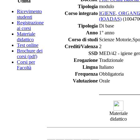
Utilità
Tipologia
modulo
Ricevimento
Corso integrato
IGIENE, ORGANI
studenti
(IOADAS)
(100470
Registrazione
Tipologia
Di base
ai corsi
Anno
1° anno
Materiale
didattico
Corso di studi
Scienze Motorie,Spor
Test online
Crediti/Valenza
2
Brochure dei
SSD
MED/42 - igiene gene
corsi (pdf)
Erogazione
Tradizionale
Corsi per
Lingua
Italiano
Facoltà
Frequenza
Obbligatoria
Valutazione
Orale
Materiale
didattico