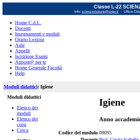
Classe L-22 SCIE
Info:
scienzemotorie@unipr.it
Ufficio Did
Home C.d.L.
Docenti
Insegnamenti e moduli
Orario Lezioni
Aule
Appelli
Iscrizione Esami
Appost@ per te
Home Generale Facoltà
Help
Moduli didattici
: Igiene
Moduli didattici
Igiene
Elenco dei
moduli
Anno accademi
Elenco dei
corsi
Cerca
Codice del modulo
09095
Docente
Prof. Cesira Isabell